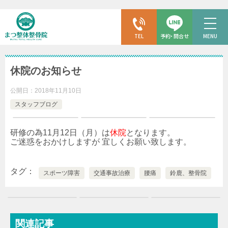
TEL
予約・問合せ
MENU
休院のお知らせ
公開日：
2018年11月10日
スタッフブログ
研修の為11月12日（月）は
休院
となります。
ご迷惑をおかけしますが 宜しくお願い致します。
タグ
スポーツ障害
交通事故治療
腰痛
鈴鹿、整骨院
関連記事