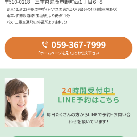
〒510-0218 三重県鈴鹿市野町西１丁目６−８
お車：国道23号線の中勢バイパスの突き当り（9台分の無料駐車場あり）
電車：伊勢鉄道線「玉垣駅」より徒歩11分
バス：三重交通「葵」停留所より徒歩3分
059-367-7999
「ホームページを見て」とお伝え下さい
24
時間受付中！
LINE予約はこちら
毎日たくさんの方からLINEで
予約・お問い合
わせを頂いています！